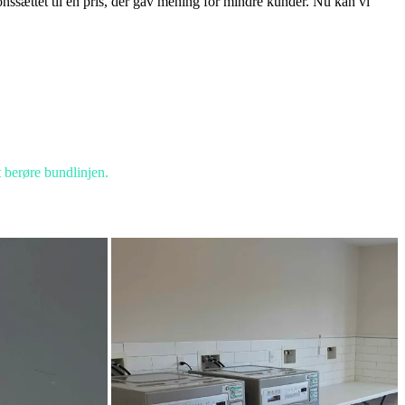
nssættet til en pris, der gav mening for mindre kunder. Nu kan vi
 berøre bundlinjen.