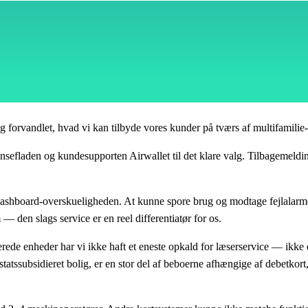
g forvandlet, hvad vi kan tilbyde vores kunder på tværs af multifamilie-v
efladen og kundesupporten Airwallet til det klare valg. Tilbagemelding
 dashboard-overskueligheden. At kunne spore brug og modtage fejlalarmer 
 den slags service er en reel differentiatør for os.
e enheder har vi ikke haft et eneste opkald for læserservice — ikke et
tatssubsidieret bolig, er en stor del af beboerne afhængige af debetkort