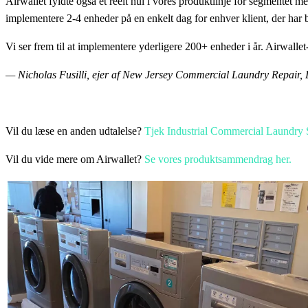
Airwallet fyldte også et reelt hul i vores produktlinje for segmentet
implementere 2-4 enheder på en enkelt dag for enhver klient, der ha
Vi ser frem til at implementere yderligere 200+ enheder i år. Airwallet
— Nicholas Fusilli, ejer af New Jersey Commercial Laundry Repair, 
Vil du læse en anden udtalelse?
Tjek Industrial Commercial Laundry S
Vil du vide mere om Airwallet?
Se vores produktsammendrag her.