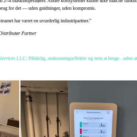
 med 2–4 maskinoperatører. Andre kortsystemer kunne ikke matche funktio
r brug for det — uden gnidninger, uden kompromis.
-teamet har været en uvurderlig industripartner."
Distributør Partner
ervices LLC: Pålidelig, omkostningseffektiv og nem at bruge - uden at