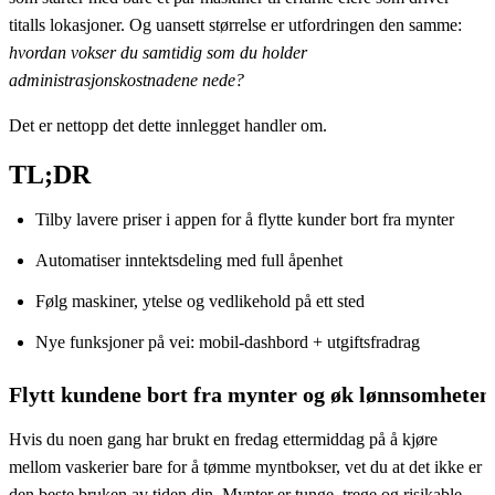
titalls lokasjoner. Og uansett størrelse er utfordringen den samme:
hvordan vokser du samtidig som du holder
administrasjonskostnadene nede?
Det er nettopp det dette innlegget handler om.
TL;DR
Tilby lavere priser i appen for å flytte kunder bort fra mynter
Automatiser inntektsdeling med full åpenhet
Følg maskiner, ytelse og vedlikehold på ett sted
Nye funksjoner på vei: mobil-dashbord + utgiftsfradrag
Flytt kundene bort fra mynter og øk lønnsomheten
Hvis du noen gang har brukt en fredag ettermiddag på å kjøre
mellom vaskerier bare for å tømme myntbokser, vet du at det ikke er
den beste bruken av tiden din. Mynter er tunge, trege og risikable,