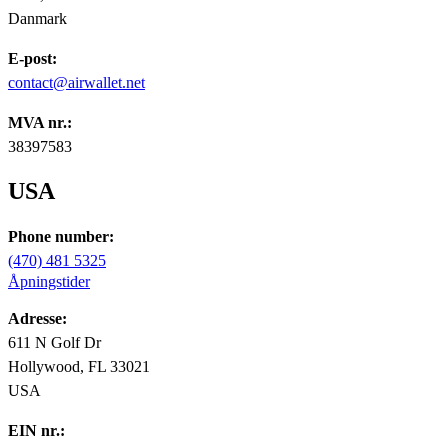
Danmark
E-post:
contact@airwallet.net
MVA nr.:
38397583
USA
Phone number:
(470) 481 5325
Åpningstider
Adresse:
611 N Golf Dr
Hollywood, FL 33021
USA
EIN nr.: