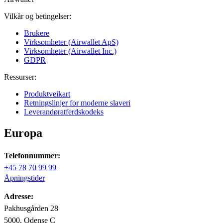
Vilkår og betingelser:
Brukere
Virksomheter (Airwallet ApS)
Virksomheter (Airwallet Inc.)
GDPR
Ressurser:
Produktveikart
Retningslinjer for moderne slaveri
Leverandøratferdskodeks
Europa
Telefonnummer:
+45 78 70 99 99
Åpningstider
Adresse:
Pakhusgården 28
5000, Odense C