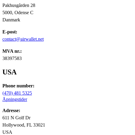
Pakhusgården 28
5000, Odense C
Danmark
E-post:
contact@airwallet.net
MVA nr.:
38397583
USA
Phone number:
(470) 481 5325
Åpningstider
Adresse:
611 N Golf Dr
Hollywood, FL 33021
USA