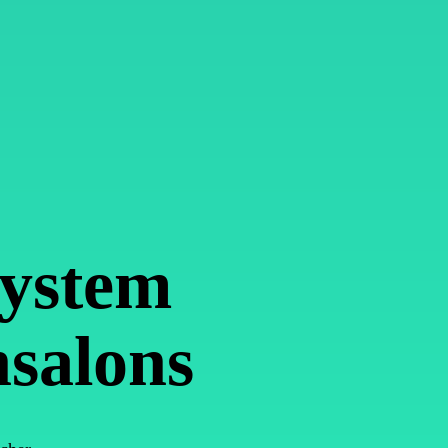
system
hsalons