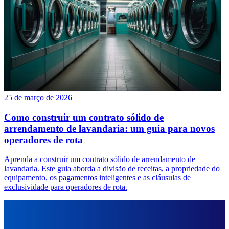
25 de março de 2026
Como construir um contrato sólido de
arrendamento de lavandaria: um guia para novos
operadores de rota
Aprenda a construir um contrato sólido de arrendamento de
lavandaria. Este guia aborda a divisão de receitas, a propriedade do
equipamento, os pagamentos inteligentes e as cláusulas de
exclusividade para operadores de rota.