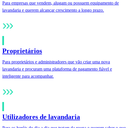
Para empresas que vendem, alugam ou possuem equipamento de
lavandaria e querem alcançar crescimento a longo prazo.
›
›
›
Proprietários
Para proprietários e administradores que vão criar uma nova
lavandaria e procuram uma plataforma de pagamento fiável e
inteligente para acompanhar.
›
›
›
Utilizadores de lavandaria
Para os heróis do dia a dia que tratam da roupa e querem saber o que