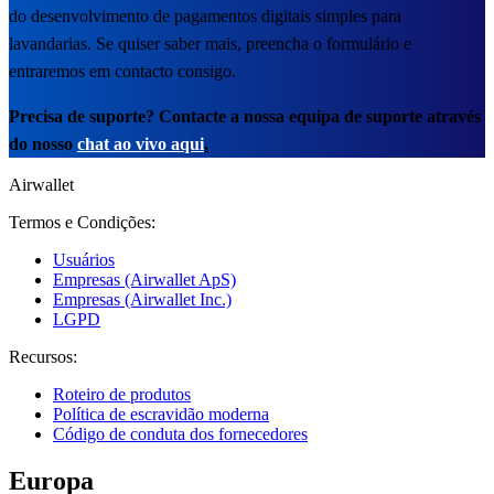
do desenvolvimento de pagamentos digitais simples para
lavandarias. Se quiser saber mais, preencha o formulário e
entraremos em contacto consigo.
Precisa de suporte? Contacte a nossa equipa de suporte através
do nosso
chat ao vivo aqui
.
Airwallet
Termos e Condições:
Usuários
Empresas (Airwallet ApS)
Empresas (Airwallet Inc.)
LGPD
Recursos:
Roteiro de produtos
Política de escravidão moderna
Código de conduta dos fornecedores
Europa