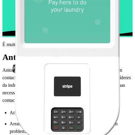
É muito fácil
Anton é para todos
Anton é um ponto de pagamento central na sua lavandaria com
contactless e Chip+PIN. Concebemo-lo em conjunto com os líderes
da indústria das lavandarias, para garantir que é adaptado às suas
necessidades quotidianas. Com o terminal de pagamento sem
contacto Anton, obtém:
Aceitação de todas as principais marcas de cartões
Arranque remoto de uma máquina se um cliente tiver um
problema