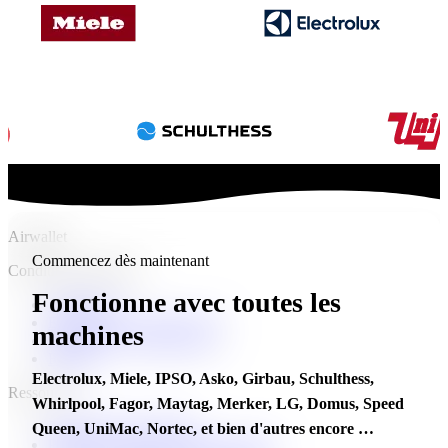
Airwallet
Commencez dès maintenant
Conditions générales :
Fonctionne avec toutes les
Utilisateurs
Entreprises (Airwallet ApS)
machines
Entreprises (Airwallet Inc.)
RGPD
Electrolux, Miele, IPSO, Asko, Girbau, Schulthess,
Ressources :
Whirlpool, Fagor, Maytag, Merker, LG, Domus, Speed
Feuille de route produit
Queen, UniMac, Nortec, et bien d'autres encore …
Politique contre l'esclavage moderne