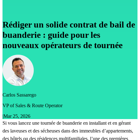
Rédiger un solide contrat de bail de
buanderie : guide pour les
nouveaux opérateurs de tournée
Carlos Sassarego
VP of Sales & Route Operator
|
Mar 25, 2026
Si vous lancez une tournée de buanderie en installant et en gérant
des laveuses et des sécheuses dans des immeubles d’appartements,
des hôtels ou des résidences multifamiliales, l’une des premières